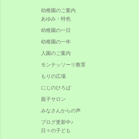
シ
幼稚園のご案内
あゆみ・特色
ョ
幼稚園の一日
ン
幼稚園の一年
入園のご案内
モンテッソーリ教育
もりの広場
にじのひろば
親子サロン
みなさんからの声
ブログ更新中♪
日々の子ども