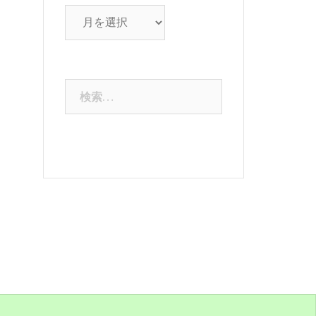
ブ
ロ
グ
ア
検
ー
索:
カ
イ
ブ