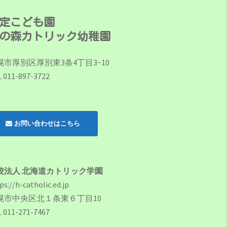
定こども園
の森カトリック幼稚園
幌市厚別区厚別東3条4丁目3−10
 011-897-3722
お問い合わせはこちら
校法人 北海道カトリック学園
ps://h-catholic.ed.jp
幌市中央区北１条東６丁目10
 011-271-7467