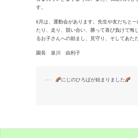
す。
6月は、運動会があります。先生や友だちと
たり、走り、競い合い、勝って喜び負けて悔
るお子さんへの励まし、見守り、そしてあた
園長 泉川 由利子
投
⟵
にじのひろばが始まりました
稿
ナ
ビ
ゲ
ー