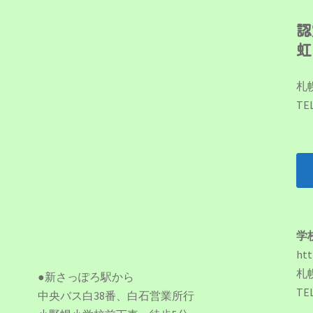
認
虹
札
TEL
学
htt
札
●新さっぽろ駅から
TEL
中央バス白38番、白石営業所行