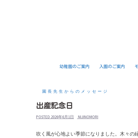
コ
ン
テ
ン
ツ
へ
ス
キ
幼稚園のご案内
入園のご案内
ッ
プ
園長先生からのメッセージ
出産記念日
POSTED
2026年6月1日
NIJINOMORI
吹く風が心地よい季節になりました。木々の