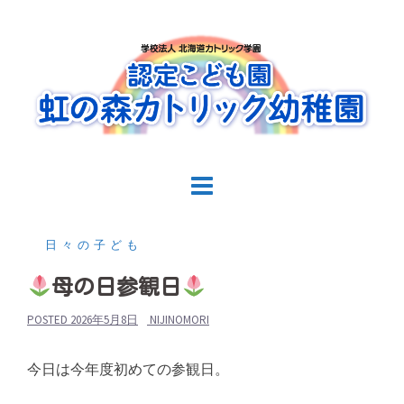
コ
ン
テ
ン
ツ
へ
ス
キ
ッ
プ
日々の子ども
母の日参観日
POSTED
2026年5月8日
NIJINOMORI
今日は今年度初めての参観日。