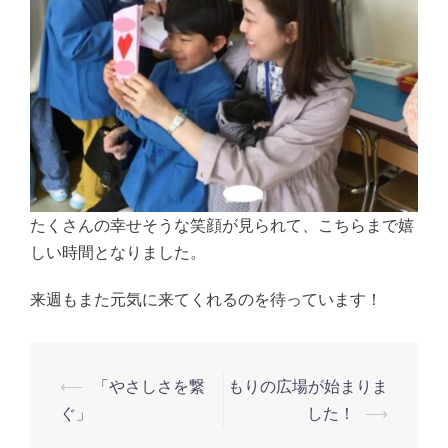
たくさんの幸せそうな笑顔が見られて、こちらまで嬉
しい時間となりました。
来週もまた元気に来てくれるのを待っています！
投
⟵
「やさしさを繋
もりの広場が始まりま
ぐ」
した！
⟶
稿